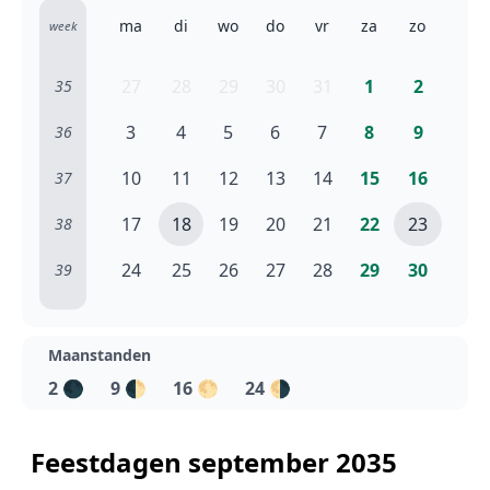
ma
di
wo
do
vr
za
zo
week
27
28
29
30
31
1
2
35
3
4
5
6
7
8
9
36
10
11
12
13
14
15
16
37
17
18
19
20
21
22
23
38
24
25
26
27
28
29
30
39
Maanstanden
2
🌑
9
🌓
16
🌕
24
🌗
Feestdagen september 2035