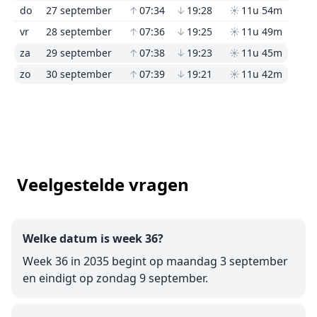
do
27 september
↑
07:34
↓
19:28
☀
11u 54m
vr
28 september
↑
07:36
↓
19:25
☀
11u 49m
za
29 september
↑
07:38
↓
19:23
☀
11u 45m
zo
30 september
↑
07:39
↓
19:21
☀
11u 42m
Veelgestelde vragen
Welke datum is week 36?
Week 36 in 2035 begint op maandag 3 september
en eindigt op zondag 9 september.