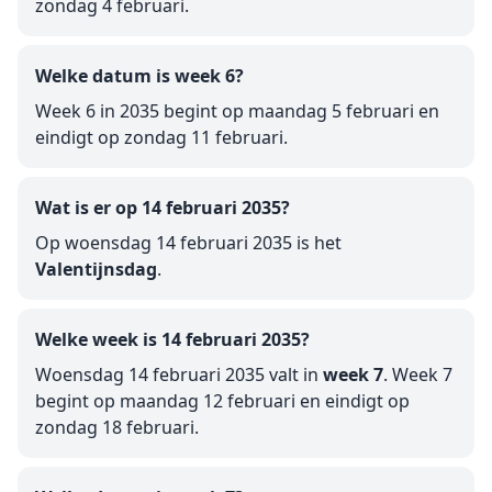
zondag 4 februari.
Welke datum is week 6?
Week 6 in 2035 begint op maandag 5 februari en
eindigt op zondag 11 februari.
Wat is er op 14 februari 2035?
Op woensdag 14 februari 2035 is het
Valentijnsdag
.
Welke week is 14 februari 2035?
Woensdag 14 februari 2035 valt in
week 7
. Week 7
begint op maandag 12 februari en eindigt op
zondag 18 februari.