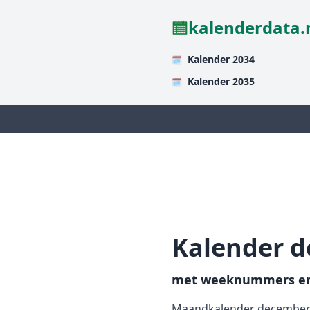
kalenderdata.
Kalender 2034
🗓️
Kalender 2035
🗓️
Kalender 
met weeknummers en
Maandkalender december 2