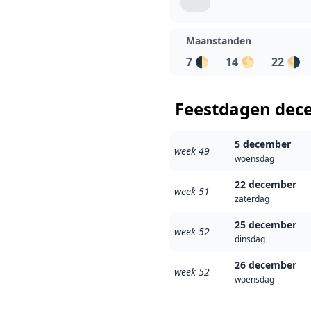
Maanstanden
7
🌓
14
🌕
22
🌗
Feestdagen dec
5 december
week 49
woensdag
22 december
week 51
zaterdag
25 december
week 52
dinsdag
26 december
week 52
woensdag