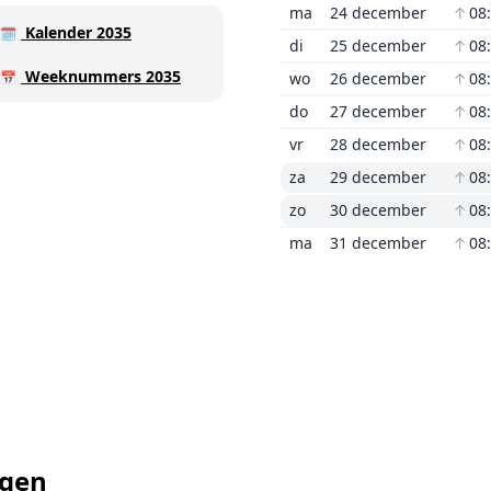
ma
24 december
↑
08
Kalender 2035
🗓️
di
25 december
↑
08
Weeknummers 2035
📅
wo
26 december
↑
08
do
27 december
↑
08
vr
28 december
↑
08
za
29 december
↑
08
zo
30 december
↑
08
ma
31 december
↑
08
agen