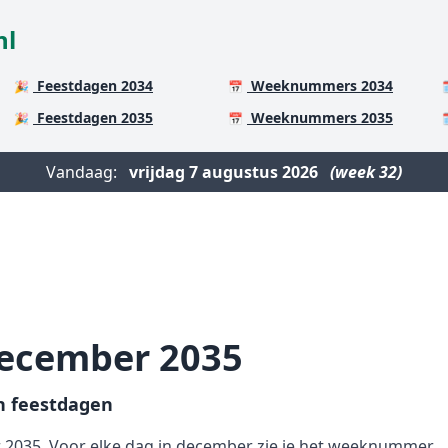
nl
Feestdagen 2034
Weeknummers 2034
🎉
📅

Feestdagen 2035
Weeknummers 2035
🎉
📅

Vandaag:
vrijdag
7 augustus 2026
(week 32)
december 2035
 feestdagen
035. Voor elke dag in december zie je het weeknummer,