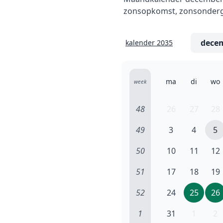
zonsopkomst, zonsonderga
kalender 2035
ma
di
wo
week
48
26
27
28
49
3
4
5
50
10
11
12
51
17
18
19
52
24
25
26
1
31
1
2