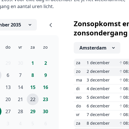
ng en aantal uren licht.
Zonsopkomst e
zonsondergang
do
vr
za
zo
29
30
1
2
za
1 december
↑
08
zo
2 december
↑
08
6
7
8
9
ma
3 december
↑
08
13
14
15
16
di
4 december
↑
08
wo
5 december
↑
08
20
21
22
23
do
6 december
↑
08
27
28
29
30
vr
7 december
↑
08
3
4
5
6
za
8 december
↑
08