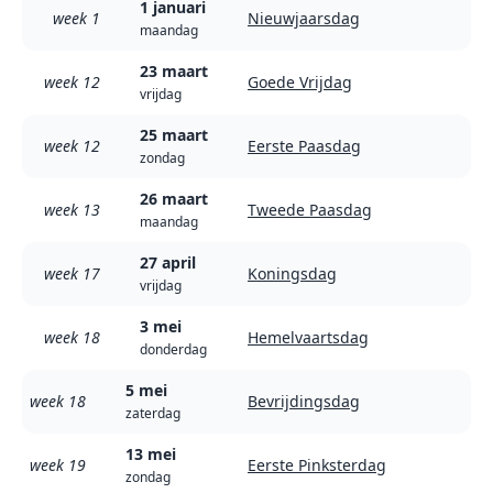
1 januari
week 1
Nieuwjaarsdag
maandag
23 maart
week 12
Goede Vrijdag
vrijdag
25 maart
week 12
Eerste Paasdag
zondag
26 maart
week 13
Tweede Paasdag
maandag
27 april
week 17
Koningsdag
vrijdag
3 mei
week 18
Hemelvaartsdag
donderdag
5 mei
week 18
Bevrijdingsdag
zaterdag
13 mei
week 19
Eerste Pinksterdag
zondag