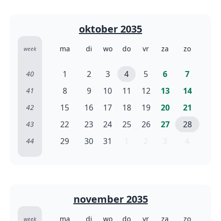
oktober 2035
ma
di
wo
do
vr
za
zo
week
1
2
3
4
5
6
7
40
8
9
10
11
12
13
14
41
15
16
17
18
19
20
21
42
22
23
24
25
26
27
28
43
29
30
31
1
2
3
4
44
november 2035
ma
di
wo
do
vr
za
zo
week