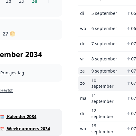
28
29
30
1
di
5 september
↑
06
wo
6 september
↑
06
27
🌕
do
7 september
↑
07
tember 2034
vr
8 september
↑
07
za
9 september
↑
07
Prinsjesdag
10
zo
↑
07
september
Herfst
11
ma
↑
07
september
12
di
↑
07
Kalender 2034
september
🗓️
13
Weeknummers 2034
wo
↑
07
📅
september