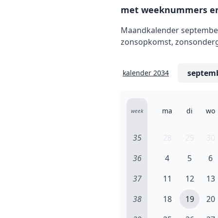
met weeknummers en
Maandkalender september 
zonsopkomst, zonsonderga
kalender 2034
ma
di
wo
week
35
28
29
30
36
4
5
6
37
11
12
13
38
18
19
20