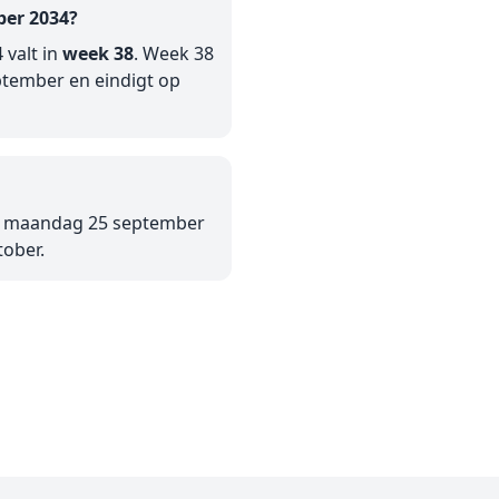
ber 2034?
 valt in
week 38
. Week 38
tember en eindigt op
op maandag 25 september
tober.