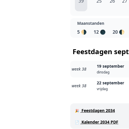
39
25
26
27
Maanstanden
5
🌗
12
🌑
20
🌓
Feestdagen sep
19 september
week 38
dinsdag
22 september
week 38
vrijdag
Feestdagen 2034
🎉
Kalender 2034 PDF
📄