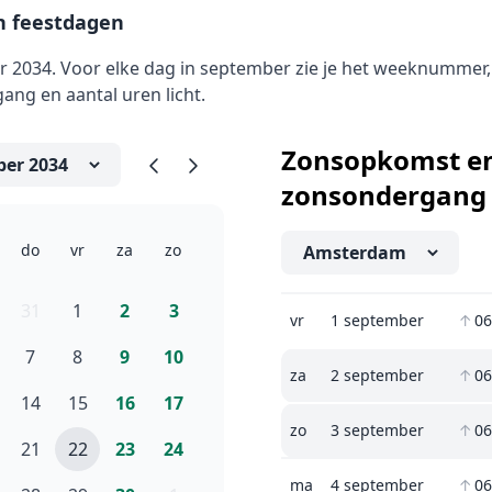
 feestdagen
2034. Voor elke dag in september zie je het weeknummer,
ng en aantal uren licht.
Zonsopkomst e
zonsondergang
do
vr
za
zo
31
1
2
3
vr
1 september
↑
06
7
8
9
10
za
2 september
↑
06
14
15
16
17
zo
3 september
↑
06
21
22
23
24
ma
4 september
↑
06