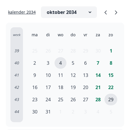
kalender 2034
ma
di
wo
do
vr
za
zo
week
25
26
27
28
29
30
1
39
2
3
4
5
6
7
8
40
9
10
11
12
13
14
15
41
16
17
18
19
20
21
22
42
23
24
25
26
27
28
29
43
30
31
1
2
3
4
5
44