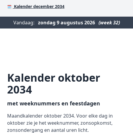
Kalender december 2034
🗓️
Vandaag:
zondag
9 augustus 2026
(week 32)
Kalender oktober
2034
met weeknummers en feestdagen
Maandkalender oktober 2034. Voor elke dag in
oktober zie je het weeknummer, zonsopkomst,
zonsondergang en aantal uren licht.