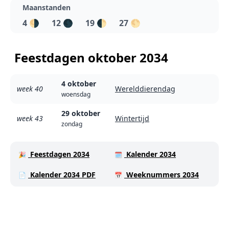
Maanstanden
4
🌗
12
🌑
19
🌓
27
🌕
Feestdagen oktober 2034
4 oktober
week 40
Werelddierendag
woensdag
29 oktober
week 43
Wintertijd
zondag
Feestdagen 2034
Kalender 2034
🎉
🗓️
Kalender 2034 PDF
Weeknummers 2034
📄
📅