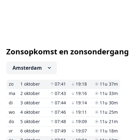
Zonsopkomst en zonsondergang
zo
1 oktober
↑
07:41
↓
19:18
☀
11u 37m
ma
2 oktober
↑
07:43
↓
19:16
☀
11u 33m
di
3 oktober
↑
07:44
↓
19:14
☀
11u 30m
wo
4 oktober
↑
07:46
↓
19:11
☀
11u 25m
do
5 oktober
↑
07:48
↓
19:09
☀
11u 21m
vr
6 oktober
↑
07:49
↓
19:07
☀
11u 18m