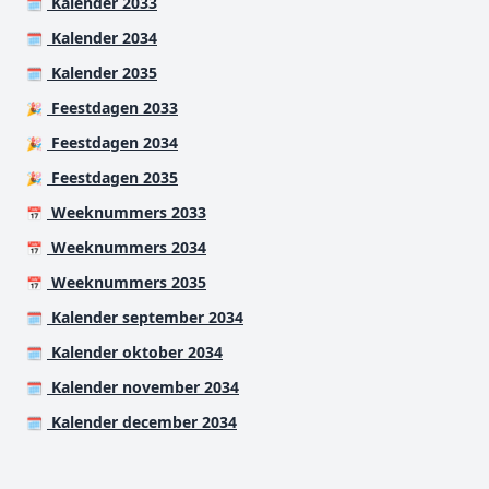
Kalender 2033
🗓️
Kalender 2034
🗓️
Kalender 2035
🗓️
Feestdagen 2033
🎉
Feestdagen 2034
🎉
Feestdagen 2035
🎉
Weeknummers 2033
📅
Weeknummers 2034
📅
Weeknummers 2035
📅
Kalender september 2034
🗓️
Kalender oktober 2034
🗓️
Kalender november 2034
🗓️
Kalender december 2034
🗓️