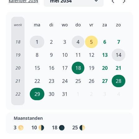
kalender 2034
ma
di
wo
do
vr
za
zo
week
1
2
3
4
5
6
7
18
8
9
10
11
12
13
14
19
15
16
17
18
19
20
21
20
22
23
24
25
26
27
28
21
29
30
31
1
2
3
4
22
Maanstanden
3
🌕
10
🌗
18
🌑
25
🌓