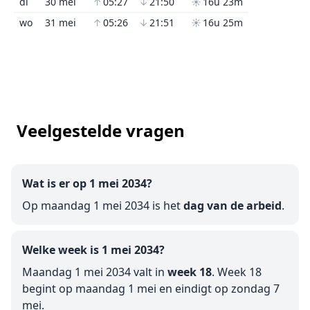
di
30 mei
↑
05:27
↓
21:50
☀
16u 23m
wo
31 mei
↑
05:26
↓
21:51
☀
16u 25m
Veelgestelde vragen
Wat is er op 1 mei 2034?
Op maandag 1 mei 2034 is het
dag van de arbeid
.
Welke week is 1 mei 2034?
Maandag 1 mei 2034 valt in
week 18
. Week 18
begint op maandag 1 mei en eindigt op zondag 7
mei.