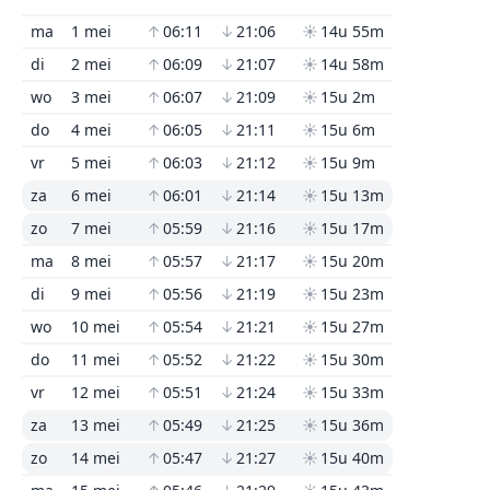
ma
1 mei
↑
06:11
↓
21:06
☀
14u 55m
di
2 mei
↑
06:09
↓
21:07
☀
14u 58m
wo
3 mei
↑
06:07
↓
21:09
☀
15u 2m
do
4 mei
↑
06:05
↓
21:11
☀
15u 6m
vr
5 mei
↑
06:03
↓
21:12
☀
15u 9m
za
6 mei
↑
06:01
↓
21:14
☀
15u 13m
zo
7 mei
↑
05:59
↓
21:16
☀
15u 17m
ma
8 mei
↑
05:57
↓
21:17
☀
15u 20m
di
9 mei
↑
05:56
↓
21:19
☀
15u 23m
wo
10 mei
↑
05:54
↓
21:21
☀
15u 27m
do
11 mei
↑
05:52
↓
21:22
☀
15u 30m
vr
12 mei
↑
05:51
↓
21:24
☀
15u 33m
za
13 mei
↑
05:49
↓
21:25
☀
15u 36m
zo
14 mei
↑
05:47
↓
21:27
☀
15u 40m