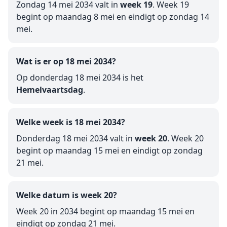
Zondag 14 mei 2034 valt in
week 19
. Week 19
begint op maandag 8 mei en eindigt op zondag 14
mei.
Wat is er op 18 mei 2034?
Op donderdag 18 mei 2034 is het
Hemelvaartsdag
.
Welke week is 18 mei 2034?
Donderdag 18 mei 2034 valt in
week 20
. Week 20
begint op maandag 15 mei en eindigt op zondag
21 mei.
Welke datum is week 20?
Week 20 in 2034 begint op maandag 15 mei en
eindigt op zondag 21 mei.