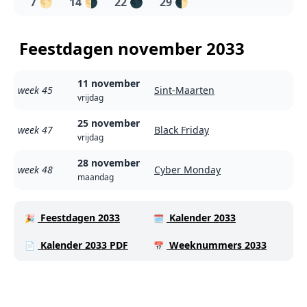
7
🌕
14
🌗
22
🌑
29
🌓
Feestdagen november 2033
11 november
week 45
Sint-Maarten
vrijdag
25 november
week 47
Black Friday
vrijdag
28 november
week 48
Cyber Monday
maandag
Feestdagen 2033
Kalender 2033
🎉
🗓️
Kalender 2033 PDF
Weeknummers 2033
📄
📅