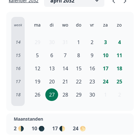
kalender 2032
ma
di
wo
do
vr
za
zo
week
29
30
31
1
2
3
4
14
5
6
7
8
9
10
11
15
12
13
14
15
16
17
18
16
19
20
21
22
23
24
25
17
26
27
28
29
30
1
2
18
Maanstanden
2
🌗
10
🌑
17
🌓
24
🌕