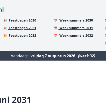
nl
Feestdagen 2030
Weeknummers 2030
🎉
📅

Feestdagen 2031
Weeknummers 2031
🎉
📅

Feestdagen 2032
Weeknummers 2032
🎉
📅


Vandaag:
vrijdag
7 augustus 2026
(week 32)
uni 2031