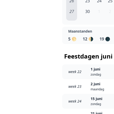
26
23
24
25
27
30
1
2
Maanstanden
5
🌕
12
🌗
19
🌑
Feestdagen juni
1 juni
week 22
zondag
2 juni
week 23
maandag
15 juni
week 24
zondag
21 juni