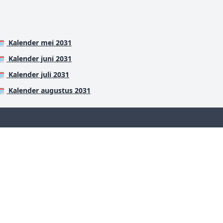
Kalender mei 2031
️
Kalender juni 2031
️
Kalender juli 2031
️
Kalender augustus 2031
️