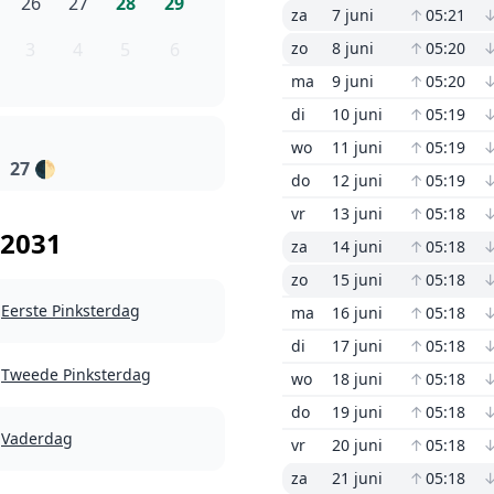
26
27
28
29
za
7 juni
↑
05:21
3
4
5
6
zo
8 juni
↑
05:20
ma
9 juni
↑
05:20
di
10 juni
↑
05:19
wo
11 juni
↑
05:19
27
🌓
do
12 juni
↑
05:19
vr
13 juni
↑
05:18
 2031
za
14 juni
↑
05:18
zo
15 juni
↑
05:18
Eerste Pinksterdag
ma
16 juni
↑
05:18
di
17 juni
↑
05:18
Tweede Pinksterdag
wo
18 juni
↑
05:18
do
19 juni
↑
05:18
Vaderdag
vr
20 juni
↑
05:18
za
21 juni
↑
05:18