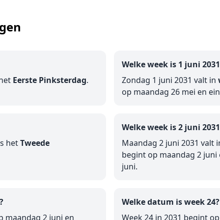
agen
Welke week is 1 juni 2031
 het
Eerste Pinksterdag
.
Zondag 1 juni 2031 valt in
op maandag 26 mei en eind
Welke week is 2 juni 2031
is het
Tweede
Maandag 2 juni 2031 valt 
begint op maandag 2 juni 
juni.
?
Welke datum is week 24?
p maandag 2 juni en
Week 24 in 2031 begint op