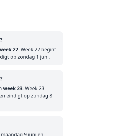
?
week 22
. Week 22 begint
igt op zondag 1 juni.
?
in
week 23
. Week 23
en eindigt op zondag 8
 maandag 9 juni en