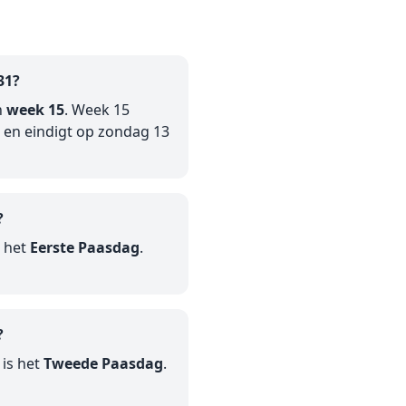
31?
n
week 15
. Week 15
 en eindigt op zondag 13
?
s het
Eerste Paasdag
.
?
is het
Tweede Paasdag
.