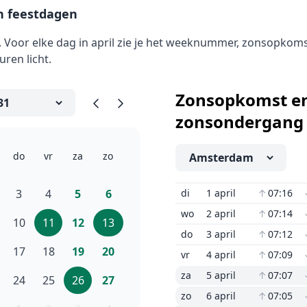
 feestdagen
 Voor elke dag in april zie je het weeknummer, zonsopkoms
ren licht.
Zonsopkomst e
zonsondergang
do
vr
za
zo
3
4
5
6
di
1 april
↑
07:16
wo
2 april
↑
07:14
10
11
12
13
do
3 april
↑
07:12
17
18
19
20
vr
4 april
↑
07:09
za
5 april
↑
07:07
24
25
26
27
zo
6 april
↑
07:05