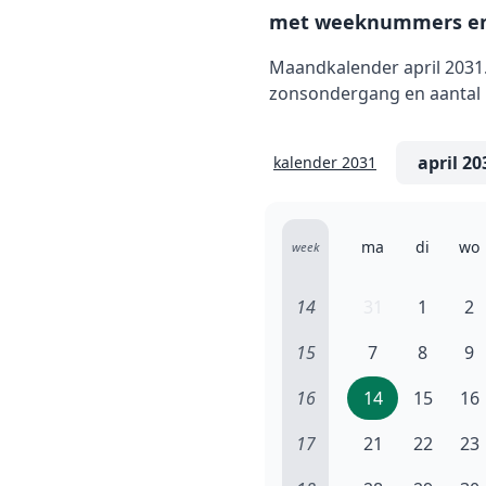
met weeknummers en
Maandkalender april 2031.
zonsondergang en aantal u
kalender 2031
ma
di
wo
week
14
31
1
2
15
7
8
9
16
14
15
16
17
21
22
23