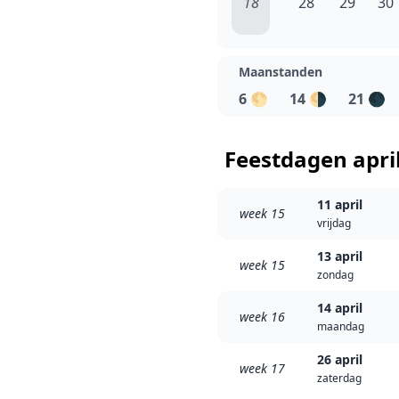
18
28
29
30
Maanstanden
6
🌕
14
🌗
21
🌑
Feestdagen apri
11 april
week 15
vrijdag
13 april
week 15
zondag
14 april
week 16
maandag
26 april
week 17
zaterdag