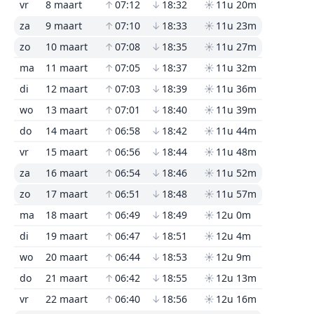
vr
8 maart
↑
07:12
↓
18:32
☀
11u 20m
za
9 maart
↑
07:10
↓
18:33
☀
11u 23m
zo
10 maart
↑
07:08
↓
18:35
☀
11u 27m
ma
11 maart
↑
07:05
↓
18:37
☀
11u 32m
di
12 maart
↑
07:03
↓
18:39
☀
11u 36m
wo
13 maart
↑
07:01
↓
18:40
☀
11u 39m
do
14 maart
↑
06:58
↓
18:42
☀
11u 44m
vr
15 maart
↑
06:56
↓
18:44
☀
11u 48m
za
16 maart
↑
06:54
↓
18:46
☀
11u 52m
zo
17 maart
↑
06:51
↓
18:48
☀
11u 57m
ma
18 maart
↑
06:49
↓
18:49
☀
12u 0m
di
19 maart
↑
06:47
↓
18:51
☀
12u 4m
wo
20 maart
↑
06:44
↓
18:53
☀
12u 9m
do
21 maart
↑
06:42
↓
18:55
☀
12u 13m
vr
22 maart
↑
06:40
↓
18:56
☀
12u 16m