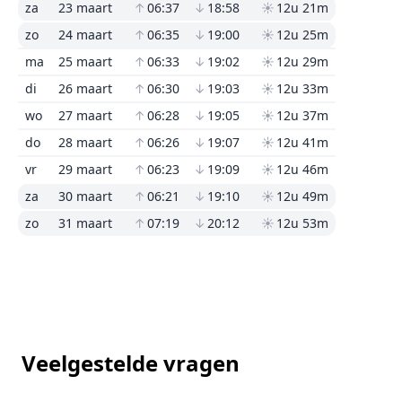
za
23 maart
↑
06:37
↓
18:58
☀
12u 21m
zo
24 maart
↑
06:35
↓
19:00
☀
12u 25m
ma
25 maart
↑
06:33
↓
19:02
☀
12u 29m
di
26 maart
↑
06:30
↓
19:03
☀
12u 33m
wo
27 maart
↑
06:28
↓
19:05
☀
12u 37m
do
28 maart
↑
06:26
↓
19:07
☀
12u 41m
vr
29 maart
↑
06:23
↓
19:09
☀
12u 46m
za
30 maart
↑
06:21
↓
19:10
☀
12u 49m
zo
31 maart
↑
07:19
↓
20:12
☀
12u 53m
Veelgestelde vragen