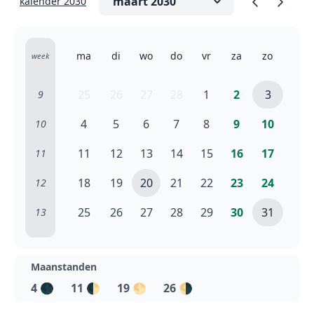
kalender 2030
ma
di
wo
do
vr
za
zo
week
25
26
27
28
1
2
3
9
4
5
6
7
8
9
10
10
11
12
13
14
15
16
17
11
18
19
20
21
22
23
24
12
25
26
27
28
29
30
31
13
Maanstanden
4
🌑
11
🌓
19
🌕
26
🌗