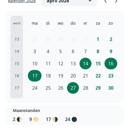
kalender 2028
ma
di
wo
do
vr
za
zo
week
27
28
29
30
31
1
2
13
3
4
5
6
7
8
9
14
10
11
12
13
14
15
16
15
17
18
19
20
21
22
23
16
24
25
26
27
28
29
30
17
Maanstanden
2
🌓
9
🌕
17
🌗
24
🌑