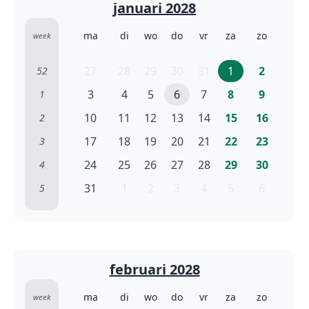
januari 2028
ma
di
wo
do
vr
za
zo
week
27
28
29
30
31
1
2
52
3
4
5
6
7
8
9
1
10
11
12
13
14
15
16
2
17
18
19
20
21
22
23
3
24
25
26
27
28
29
30
4
31
1
2
3
4
5
6
5
februari 2028
ma
di
wo
do
vr
za
zo
week