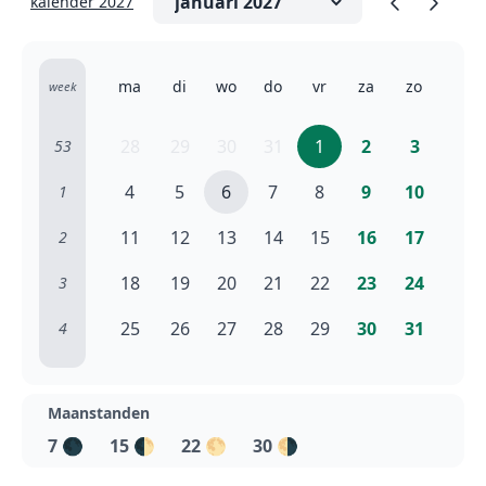
kalender 2027
ma
di
wo
do
vr
za
zo
week
28
29
30
31
1
2
3
53
4
5
6
7
8
9
10
1
11
12
13
14
15
16
17
2
18
19
20
21
22
23
24
3
25
26
27
28
29
30
31
4
Maanstanden
7
🌑
15
🌓
22
🌕
30
🌗