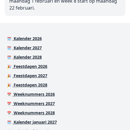
maandag 1 februari en week 8 start op maandag
22 februari.
Kalender 2026
🗓️
Kalender 2027
🗓️
Kalender 2028
🗓️
Feestdagen 2026
🎉
Feestdagen 2027
🎉
Feestdagen 2028
🎉
Weeknummers 2026
📅
Weeknummers 2027
📅
Weeknummers 2028
📅
Kalender januari 2027
🗓️