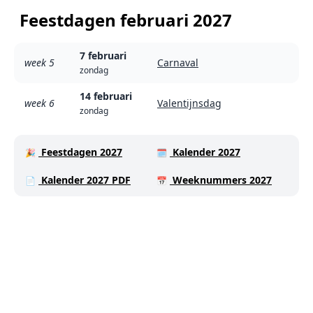
Feestdagen februari 2027
7 februari
week 5
Carnaval
zondag
14 februari
week 6
Valentijnsdag
zondag
Feestdagen 2027
Kalender 2027
🎉
🗓️
Kalender 2027 PDF
Weeknummers 2027
📄
📅