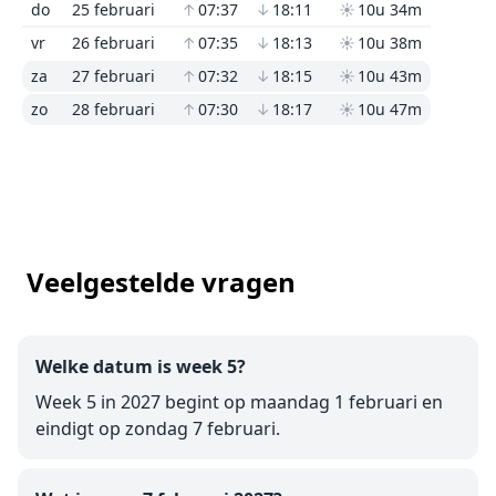
do
25 februari
↑
07:37
↓
18:11
☀
10u 34m
vr
26 februari
↑
07:35
↓
18:13
☀
10u 38m
za
27 februari
↑
07:32
↓
18:15
☀
10u 43m
zo
28 februari
↑
07:30
↓
18:17
☀
10u 47m
Veelgestelde vragen
Welke datum is week 5?
Week 5 in 2027 begint op maandag 1 februari en
eindigt op zondag 7 februari.