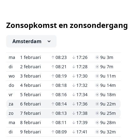
Zonsopkomst en zonsondergang
ma
1 februari
↑
08:23
↓
17:26
☀
9u 3m
di
2 februari
↑
08:21
↓
17:28
☀
9u 7m
wo
3 februari
↑
08:19
↓
17:30
☀
9u 11m
do
4 februari
↑
08:18
↓
17:32
☀
9u 14m
vr
5 februari
↑
08:16
↓
17:34
☀
9u 18m
za
6 februari
↑
08:14
↓
17:36
☀
9u 22m
zo
7 februari
↑
08:13
↓
17:38
☀
9u 25m
ma
8 februari
↑
08:11
↓
17:39
☀
9u 28m
di
9 februari
↑
08:09
↓
17:41
☀
9u 32m