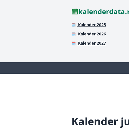
kalenderdata.
Kalender 2025
🗓️
Kalender 2026
🗓️
Kalender 2027
🗓️
Kalender j