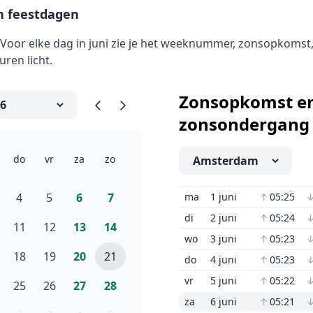
 feestdagen
Voor elke dag in juni zie je het weeknummer, zonsopkomst
ren licht.
Zonsopkomst e
zonsondergang
do
vr
za
zo
4
5
6
7
ma
1 juni
↑
05:25
di
2 juni
↑
05:24
11
12
13
14
wo
3 juni
↑
05:23
18
19
20
21
do
4 juni
↑
05:23
vr
5 juni
↑
05:22
25
26
27
28
za
6 juni
↑
05:21