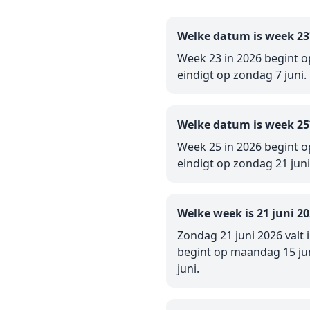
Welke datum is week 23
Week 23 in 2026 begint o
eindigt op zondag 7 juni.
Welke datum is week 25
Week 25 in 2026 begint o
eindigt op zondag 21 juni
Welke week is 21 juni 2
Zondag 21 juni 2026 valt 
begint op maandag 15 jun
juni.