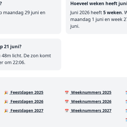
?
Hoeveel weken heeft juni
p maandag 29 juni en
Juni 2026 heeft
5 weken
. 
maandag 1 juni en week 2
juni.
p 21 juni?
u 48m licht. De zon komt
er om 22:06.
Feestdagen 2025
Weeknummers 2025
🎉
📅

Feestdagen 2026
Weeknummers 2026
🎉
📅

Feestdagen 2027
Weeknummers 2027
🎉
📅

