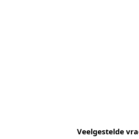
Veelgestelde vr