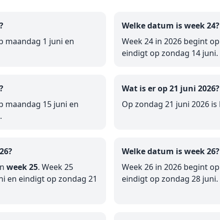
?
Welke datum is week 24?
p maandag 1 juni en
Week 24 in 2026 begint op
eindigt op zondag 14 juni.
?
Wat is er op 21 juni 2026?
p maandag 15 juni en
Op zondag 21 juni 2026 is
.
026?
Welke datum is week 26?
in
week 25
. Week 25
Week 26 in 2026 begint op
i en eindigt op zondag 21
eindigt op zondag 28 juni.