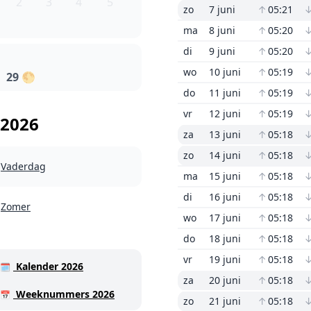
2
3
4
5
zo
7 juni
↑
05:21
ma
8 juni
↑
05:20
di
9 juni
↑
05:20
wo
10 juni
↑
05:19
29
🌕
do
11 juni
↑
05:19
vr
12 juni
↑
05:19
 2026
za
13 juni
↑
05:18
zo
14 juni
↑
05:18
Vaderdag
ma
15 juni
↑
05:18
di
16 juni
↑
05:18
Zomer
wo
17 juni
↑
05:18
do
18 juni
↑
05:18
vr
19 juni
↑
05:18
Kalender 2026
🗓️
za
20 juni
↑
05:18
Weeknummers 2026
📅
zo
21 juni
↑
05:18