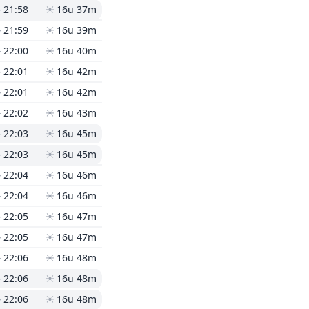
↓
21:58
☀
16u 37m
↓
21:59
☀
16u 39m
↓
22:00
☀
16u 40m
↓
22:01
☀
16u 42m
↓
22:01
☀
16u 42m
↓
22:02
☀
16u 43m
↓
22:03
☀
16u 45m
↓
22:03
☀
16u 45m
↓
22:04
☀
16u 46m
↓
22:04
☀
16u 46m
↓
22:05
☀
16u 47m
↓
22:05
☀
16u 47m
↓
22:06
☀
16u 48m
↓
22:06
☀
16u 48m
↓
22:06
☀
16u 48m