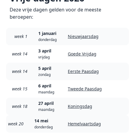
Deze vrije dagen gelden voor de meeste
beroepen:
1 januari
week 1
Nieuwjaarsdag
donderdag
3 april
week 14
Goede Vrijdag
vrijdag
5 april
week 14
Eerste Paasdag
zondag
6 april
week 15
Tweede Paasdag
maandag
27 april
week 18
Koningsdag
maandag
14 mei
week 20
Hemelvaartsdag
donderdag