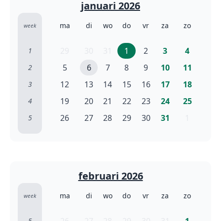
januari 2026
ma
di
wo
do
vr
za
zo
week
29
30
31
1
2
3
4
1
5
6
7
8
9
10
11
2
12
13
14
15
16
17
18
3
19
20
21
22
23
24
25
4
26
27
28
29
30
31
1
5
februari 2026
ma
di
wo
do
vr
za
zo
week
5