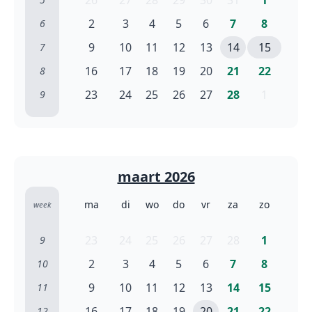
26
27
28
29
30
31
1
2
3
4
5
6
7
8
6
9
10
11
12
13
14
15
7
16
17
18
19
20
21
22
8
23
24
25
26
27
28
1
9
maart 2026
ma
di
wo
do
vr
za
zo
week
23
24
25
26
27
28
1
9
2
3
4
5
6
7
8
10
9
10
11
12
13
14
15
11
16
17
18
19
20
21
22
12