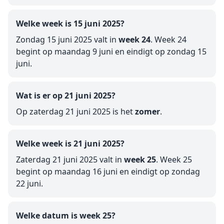
Welke week is 15 juni 2025?
Zondag 15 juni 2025 valt in
week 24
. Week 24
begint op maandag 9 juni en eindigt op zondag 15
juni.
Wat is er op 21 juni 2025?
Op zaterdag 21 juni 2025 is het
zomer
.
Welke week is 21 juni 2025?
Zaterdag 21 juni 2025 valt in
week 25
. Week 25
begint op maandag 16 juni en eindigt op zondag
22 juni.
Welke datum is week 25?