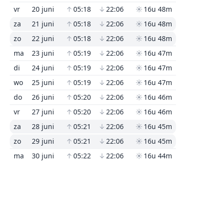
vr
20 juni
↑
05:18
↓
22:06
☀
16u 48m
za
21 juni
↑
05:18
↓
22:06
☀
16u 48m
zo
22 juni
↑
05:18
↓
22:06
☀
16u 48m
ma
23 juni
↑
05:19
↓
22:06
☀
16u 47m
di
24 juni
↑
05:19
↓
22:06
☀
16u 47m
wo
25 juni
↑
05:19
↓
22:06
☀
16u 47m
do
26 juni
↑
05:20
↓
22:06
☀
16u 46m
vr
27 juni
↑
05:20
↓
22:06
☀
16u 46m
za
28 juni
↑
05:21
↓
22:06
☀
16u 45m
zo
29 juni
↑
05:21
↓
22:06
☀
16u 45m
ma
30 juni
↑
05:22
↓
22:06
☀
16u 44m