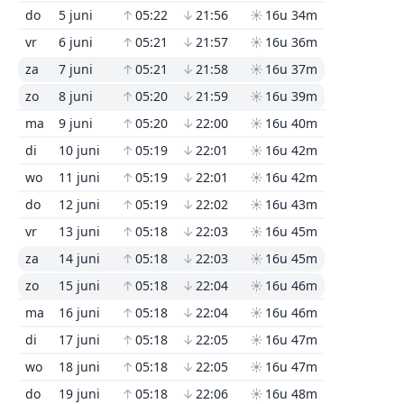
do
5 juni
↑
05:22
↓
21:56
☀
16u 34m
vr
6 juni
↑
05:21
↓
21:57
☀
16u 36m
za
7 juni
↑
05:21
↓
21:58
☀
16u 37m
zo
8 juni
↑
05:20
↓
21:59
☀
16u 39m
ma
9 juni
↑
05:20
↓
22:00
☀
16u 40m
di
10 juni
↑
05:19
↓
22:01
☀
16u 42m
wo
11 juni
↑
05:19
↓
22:01
☀
16u 42m
do
12 juni
↑
05:19
↓
22:02
☀
16u 43m
vr
13 juni
↑
05:18
↓
22:03
☀
16u 45m
za
14 juni
↑
05:18
↓
22:03
☀
16u 45m
zo
15 juni
↑
05:18
↓
22:04
☀
16u 46m
ma
16 juni
↑
05:18
↓
22:04
☀
16u 46m
di
17 juni
↑
05:18
↓
22:05
☀
16u 47m
wo
18 juni
↑
05:18
↓
22:05
☀
16u 47m
do
19 juni
↑
05:18
↓
22:06
☀
16u 48m