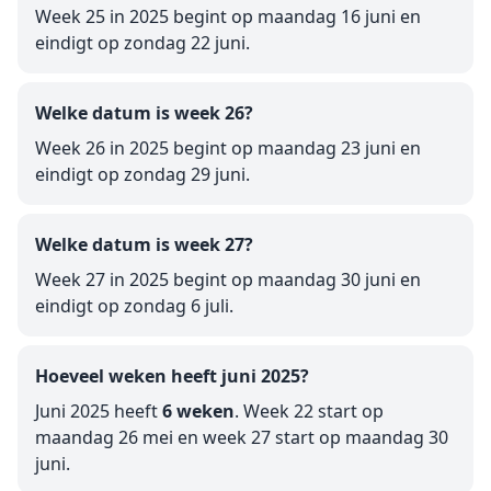
Week 25 in 2025 begint op maandag 16 juni en
eindigt op zondag 22 juni.
Welke datum is week 26?
Week 26 in 2025 begint op maandag 23 juni en
eindigt op zondag 29 juni.
Welke datum is week 27?
Week 27 in 2025 begint op maandag 30 juni en
eindigt op zondag 6 juli.
Hoeveel weken heeft juni 2025?
Juni 2025 heeft
6 weken
. Week 22 start op
maandag 26 mei en week 27 start op maandag 30
juni.