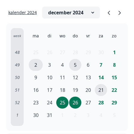
kalender 2024
ma
di
wo
do
vr
za
zo
week
25
26
27
28
29
30
1
48
2
3
4
5
6
7
8
49
9
10
11
12
13
14
15
50
16
17
18
19
20
21
22
51
23
24
25
26
27
28
29
52
30
31
1
2
3
4
5
1