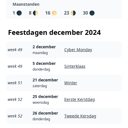
Maanstanden
1
🌑
8
🌓
16
🌕
23
🌗
30
🌑
Feestdagen december 2024
2 december
week 49
Cyber Monday
maandag
5 december
week 49
Sinterklaas
donderdag
21 december
week 51
Winter
zaterdag
25 december
week 52
Eerste Kerstdag
woensdag
26 december
week 52
Tweede Kersdag
donderdag