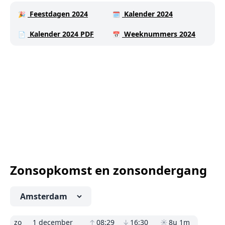
Feestdagen 2024
Kalender 2024
🎉
🗓️
Kalender 2024 PDF
Weeknummers 2024
📄
📅
Zonsopkomst en zonsondergang
zo
1 december
↑
08:29
↓
16:30
☀
8u 1m