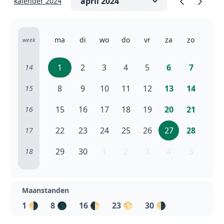
kalender 2024
ma
di
wo
do
vr
za
zo
week
1
2
3
4
5
6
7
14
8
9
10
11
12
13
14
15
15
16
17
18
19
20
21
16
22
23
24
25
26
27
28
17
29
30
1
2
3
4
5
18
Maanstanden
1
🌗
8
🌑
16
🌓
23
🌕
30
🌗