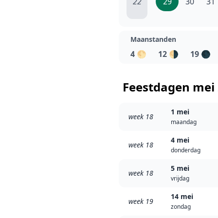
22
29
30
31
Maanstanden
4
🌕
12
🌗
19
🌑
Feestdagen mei
1 mei
week 18
maandag
4 mei
week 18
donderdag
5 mei
week 18
vrijdag
14 mei
week 19
zondag