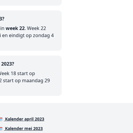
3?
 in
week 22
. Week 22
 en eindigt op zondag 4
 2023?
Week 18 start op
2 start op maandag 29
Kalender april 2023
️
Kalender mei 2023
️