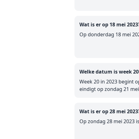
Wat is er op 18 mei 2023
Op donderdag 18 mei 202
Welke datum is week 20
Week 20 in 2023 begint 
eindigt op zondag 21 mei
Wat is er op 28 mei 2023
Op zondag 28 mei 2023 i