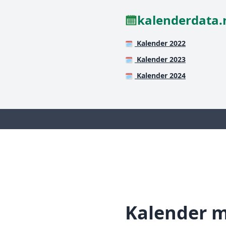
kalenderdata.
Kalender 2022
🗓️
Kalender 2023
🗓️
Kalender 2024
🗓️
Kalender m