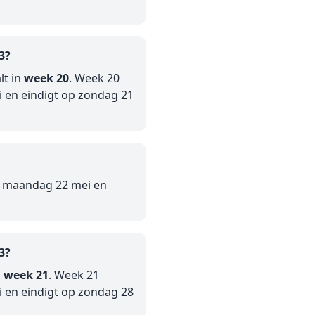
3?
lt in
week 20
. Week 20
 en eindigt op zondag 21
p maandag 22 mei en
3?
n
week 21
. Week 21
 en eindigt op zondag 28