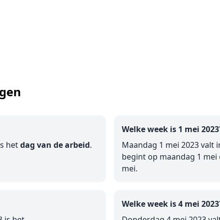
agen
Welke week is 1 mei 2023
s het
dag van de arbeid
.
Maandag 1 mei 2023 valt 
begint op maandag 1 mei 
mei.
Welke week is 4 mei 2023
 is het
Donderdag 4 mei 2023 val