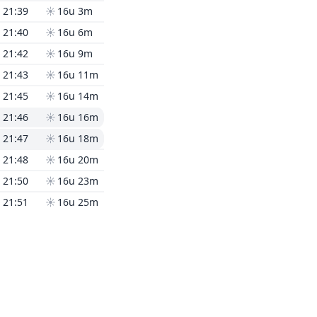
↓
21:39
☀
16u 3m
↓
21:40
☀
16u 6m
↓
21:42
☀
16u 9m
↓
21:43
☀
16u 11m
↓
21:45
☀
16u 14m
↓
21:46
☀
16u 16m
↓
21:47
☀
16u 18m
↓
21:48
☀
16u 20m
↓
21:50
☀
16u 23m
↓
21:51
☀
16u 25m