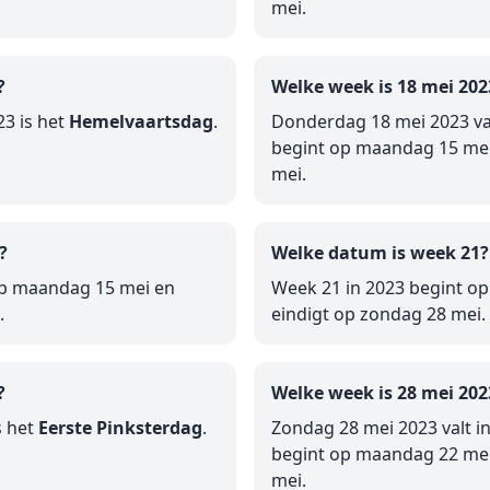
mei.
?
Welke week is 18 mei 202
3 is het
Hemelvaartsdag
.
Donderdag 18 mei 2023 va
begint op maandag 15 mei
mei.
?
Welke datum is week 21?
op maandag 15 mei en
Week 21 in 2023 begint o
.
eindigt op zondag 28 mei.
?
Welke week is 28 mei 202
s het
Eerste Pinksterdag
.
Zondag 28 mei 2023 valt i
begint op maandag 22 mei
mei.