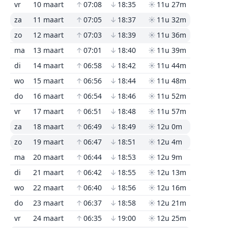
vr
10 maart
↑
07:08
↓
18:35
☀
11u 27m
za
11 maart
↑
07:05
↓
18:37
☀
11u 32m
zo
12 maart
↑
07:03
↓
18:39
☀
11u 36m
ma
13 maart
↑
07:01
↓
18:40
☀
11u 39m
di
14 maart
↑
06:58
↓
18:42
☀
11u 44m
wo
15 maart
↑
06:56
↓
18:44
☀
11u 48m
do
16 maart
↑
06:54
↓
18:46
☀
11u 52m
vr
17 maart
↑
06:51
↓
18:48
☀
11u 57m
za
18 maart
↑
06:49
↓
18:49
☀
12u 0m
zo
19 maart
↑
06:47
↓
18:51
☀
12u 4m
ma
20 maart
↑
06:44
↓
18:53
☀
12u 9m
di
21 maart
↑
06:42
↓
18:55
☀
12u 13m
wo
22 maart
↑
06:40
↓
18:56
☀
12u 16m
do
23 maart
↑
06:37
↓
18:58
☀
12u 21m
vr
24 maart
↑
06:35
↓
19:00
☀
12u 25m