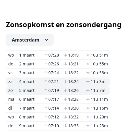
Zonsopkomst en zonsondergang
wo
1 maart
↑
07:28
↓
18:19
☀
10u 51m
do
2 maart
↑
07:26
↓
18:21
☀
10u 55m
vr
3 maart
↑
07:24
↓
18:22
☀
10u 58m
za
4 maart
↑
07:21
↓
18:24
☀
11u 3m
zo
5 maart
↑
07:19
↓
18:26
☀
11u 7m
ma
6 maart
↑
07:17
↓
18:28
☀
11u 11m
di
7 maart
↑
07:14
↓
18:30
☀
11u 16m
wo
8 maart
↑
07:12
↓
18:32
☀
11u 20m
do
9 maart
↑
07:10
↓
18:33
☀
11u 23m