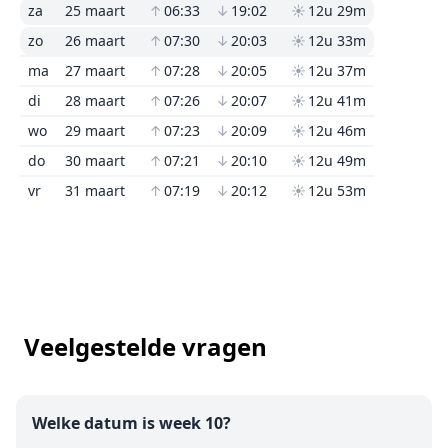
za
25 maart
↑
06:33
↓
19:02
☀
12u 29m
zo
26 maart
↑
07:30
↓
20:03
☀
12u 33m
ma
27 maart
↑
07:28
↓
20:05
☀
12u 37m
di
28 maart
↑
07:26
↓
20:07
☀
12u 41m
wo
29 maart
↑
07:23
↓
20:09
☀
12u 46m
do
30 maart
↑
07:21
↓
20:10
☀
12u 49m
vr
31 maart
↑
07:19
↓
20:12
☀
12u 53m
Veelgestelde vragen
Welke datum is week 10?