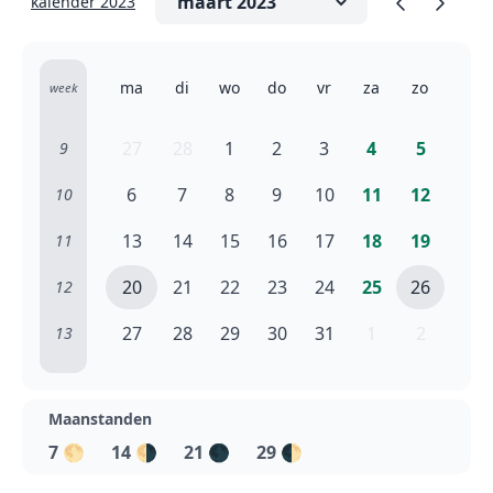
kalender 2023
ma
di
wo
do
vr
za
zo
week
27
28
1
2
3
4
5
9
6
7
8
9
10
11
12
10
13
14
15
16
17
18
19
11
20
21
22
23
24
25
26
12
27
28
29
30
31
1
2
13
Maanstanden
7
🌕
14
🌗
21
🌑
29
🌓