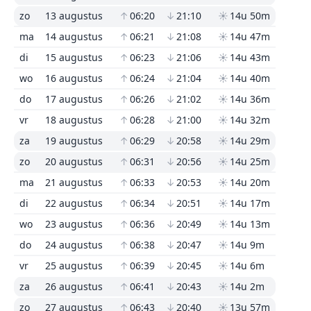
zo
13 augustus
↑
06:20
↓
21:10
☀
14u 50m
ma
14 augustus
↑
06:21
↓
21:08
☀
14u 47m
di
15 augustus
↑
06:23
↓
21:06
☀
14u 43m
wo
16 augustus
↑
06:24
↓
21:04
☀
14u 40m
do
17 augustus
↑
06:26
↓
21:02
☀
14u 36m
vr
18 augustus
↑
06:28
↓
21:00
☀
14u 32m
za
19 augustus
↑
06:29
↓
20:58
☀
14u 29m
zo
20 augustus
↑
06:31
↓
20:56
☀
14u 25m
ma
21 augustus
↑
06:33
↓
20:53
☀
14u 20m
di
22 augustus
↑
06:34
↓
20:51
☀
14u 17m
wo
23 augustus
↑
06:36
↓
20:49
☀
14u 13m
do
24 augustus
↑
06:38
↓
20:47
☀
14u 9m
vr
25 augustus
↑
06:39
↓
20:45
☀
14u 6m
za
26 augustus
↑
06:41
↓
20:43
☀
14u 2m
zo
27 augustus
↑
06:43
↓
20:40
☀
13u 57m