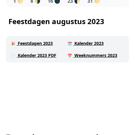
1
🌕
8
🌗
16
🌑
23
🌓
31
🌕
Feestdagen augustus 2023
Feestdagen 2023
Kalender 2023
🎉
🗓️
Kalender 2023 PDF
Weeknummers 2023
📄
📅