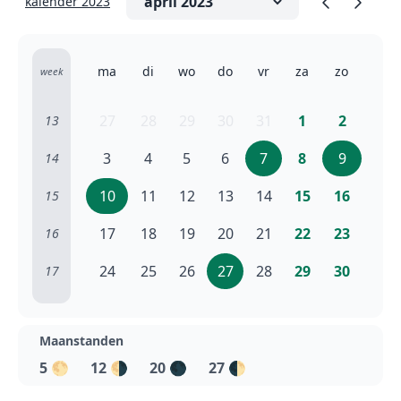
kalender 2023
ma
di
wo
do
vr
za
zo
week
27
28
29
30
31
1
2
13
3
4
5
6
7
8
9
14
10
11
12
13
14
15
16
15
17
18
19
20
21
22
23
16
24
25
26
27
28
29
30
17
Maanstanden
5
🌕
12
🌗
20
🌑
27
🌓