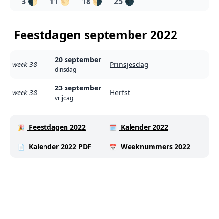
3
🌓
11
🌕
18
🌗
25
🌑
Feestdagen september 2022
20 september
week 38
Prinsjesdag
dinsdag
23 september
week 38
Herfst
vrijdag
Feestdagen 2022
Kalender 2022
🎉
🗓️
Kalender 2022 PDF
Weeknummers 2022
📄
📅