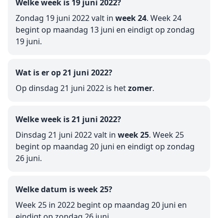
Welke week is 19 juni 2022?
Zondag 19 juni 2022 valt in
week 24
. Week 24
begint op maandag 13 juni en eindigt op zondag
19 juni.
Wat is er op 21 juni 2022?
Op dinsdag 21 juni 2022 is het
zomer
.
Welke week is 21 juni 2022?
Dinsdag 21 juni 2022 valt in
week 25
. Week 25
begint op maandag 20 juni en eindigt op zondag
26 juni.
Welke datum is week 25?
Week 25 in 2022 begint op maandag 20 juni en
eindigt op zondag 26 juni.