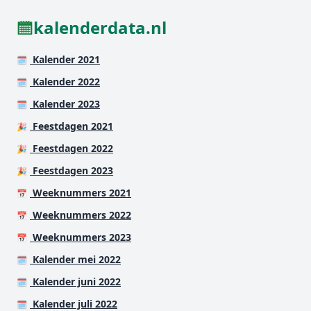
kalenderdata.nl
Kalender 2021
🗓️
Kalender 2022
🗓️
Kalender 2023
🗓️
Feestdagen 2021
🎉
Feestdagen 2022
🎉
Feestdagen 2023
🎉
Weeknummers 2021
📅
Weeknummers 2022
📅
Weeknummers 2023
📅
Kalender mei 2022
🗓️
Kalender juni 2022
🗓️
Kalender juli 2022
🗓️