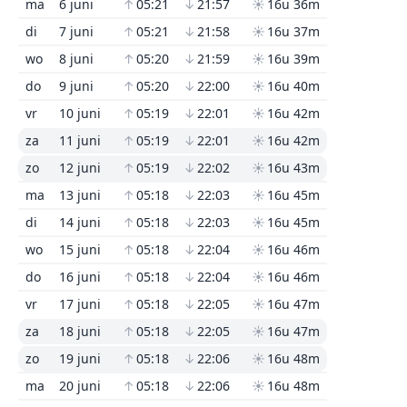
ma
6 juni
↑
05:21
↓
21:57
☀
16u 36m
di
7 juni
↑
05:21
↓
21:58
☀
16u 37m
wo
8 juni
↑
05:20
↓
21:59
☀
16u 39m
do
9 juni
↑
05:20
↓
22:00
☀
16u 40m
vr
10 juni
↑
05:19
↓
22:01
☀
16u 42m
za
11 juni
↑
05:19
↓
22:01
☀
16u 42m
zo
12 juni
↑
05:19
↓
22:02
☀
16u 43m
ma
13 juni
↑
05:18
↓
22:03
☀
16u 45m
di
14 juni
↑
05:18
↓
22:03
☀
16u 45m
wo
15 juni
↑
05:18
↓
22:04
☀
16u 46m
do
16 juni
↑
05:18
↓
22:04
☀
16u 46m
vr
17 juni
↑
05:18
↓
22:05
☀
16u 47m
za
18 juni
↑
05:18
↓
22:05
☀
16u 47m
zo
19 juni
↑
05:18
↓
22:06
☀
16u 48m
ma
20 juni
↑
05:18
↓
22:06
☀
16u 48m