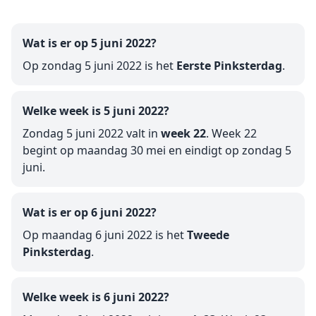
Wat is er op 5 juni 2022?
Op zondag 5 juni 2022 is het
Eerste Pinksterdag
.
Welke week is 5 juni 2022?
Zondag 5 juni 2022 valt in
week 22
. Week 22
begint op maandag 30 mei en eindigt op zondag 5
juni.
Wat is er op 6 juni 2022?
Op maandag 6 juni 2022 is het
Tweede
Pinksterdag
.
Welke week is 6 juni 2022?