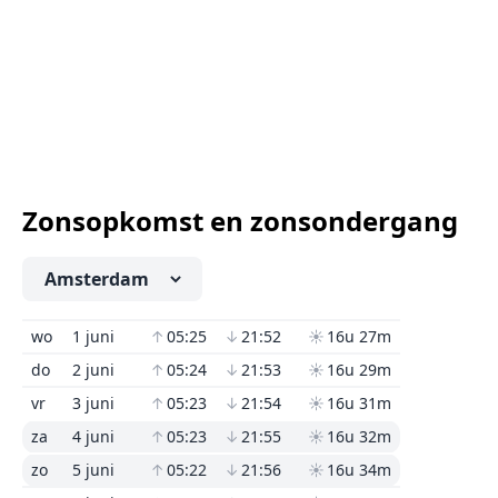
Zonsopkomst en zonsondergang
wo
1 juni
↑
05:25
↓
21:52
☀
16u 27m
do
2 juni
↑
05:24
↓
21:53
☀
16u 29m
vr
3 juni
↑
05:23
↓
21:54
☀
16u 31m
za
4 juni
↑
05:23
↓
21:55
☀
16u 32m
zo
5 juni
↑
05:22
↓
21:56
☀
16u 34m