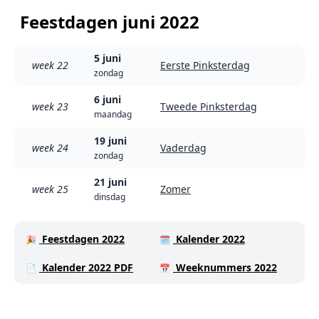
Feestdagen juni 2022
5 juni
week 22
Eerste Pinksterdag
zondag
6 juni
week 23
Tweede Pinksterdag
maandag
19 juni
week 24
Vaderdag
zondag
21 juni
week 25
Zomer
dinsdag
Feestdagen 2022
Kalender 2022
🎉
🗓️
Kalender 2022 PDF
Weeknummers 2022
📄
📅