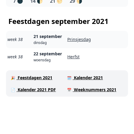
7
🌑
14
🌓
21
🌕
29
🌗
Feestdagen september 2021
21 september
week 38
Prinsjesdag
dinsdag
22 september
week 38
Herfst
woensdag
Feestdagen 2021
Kalender 2021
🎉
🗓️
Kalender 2021 PDF
Weeknummers 2021
📄
📅