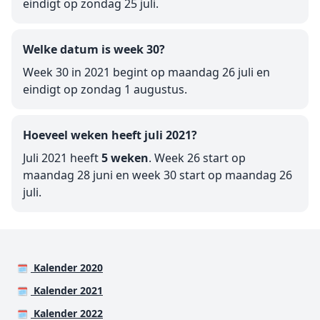
eindigt op zondag 25 juli.
Welke datum is week 30?
Week 30 in 2021 begint op maandag 26 juli en
eindigt op zondag 1 augustus.
Hoeveel weken heeft juli 2021?
Juli 2021 heeft
5 weken
. Week 26 start op
maandag 28 juni en week 30 start op maandag 26
juli.
Kalender 2020
🗓️
Kalender 2021
🗓️
Kalender 2022
🗓️