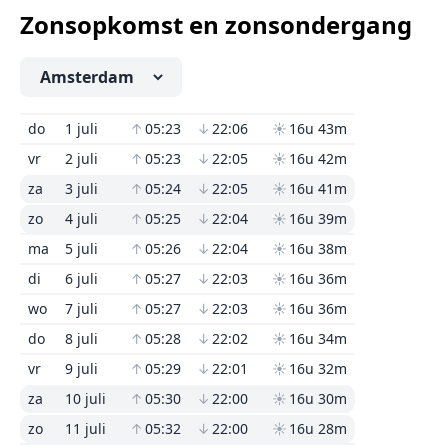
Zonsopkomst en zonsondergang
do
1 juli
↑
05:23
↓
22:06
☀
16u 43m
vr
2 juli
↑
05:23
↓
22:05
☀
16u 42m
za
3 juli
↑
05:24
↓
22:05
☀
16u 41m
zo
4 juli
↑
05:25
↓
22:04
☀
16u 39m
ma
5 juli
↑
05:26
↓
22:04
☀
16u 38m
di
6 juli
↑
05:27
↓
22:03
☀
16u 36m
wo
7 juli
↑
05:27
↓
22:03
☀
16u 36m
do
8 juli
↑
05:28
↓
22:02
☀
16u 34m
vr
9 juli
↑
05:29
↓
22:01
☀
16u 32m
za
10 juli
↑
05:30
↓
22:00
☀
16u 30m
zo
11 juli
↑
05:32
↓
22:00
☀
16u 28m