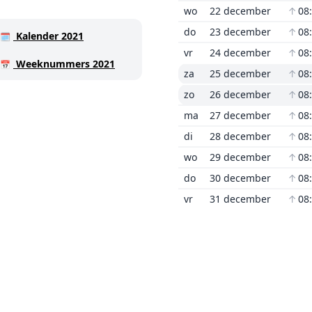
wo
22 december
↑
08
do
23 december
↑
08
Kalender 2021
🗓️
vr
24 december
↑
08
Weeknummers 2021
📅
za
25 december
↑
08
zo
26 december
↑
08
ma
27 december
↑
08
di
28 december
↑
08
wo
29 december
↑
08
do
30 december
↑
08
vr
31 december
↑
08