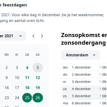
 feestdagen
021. Voor elke dag in december zie je het weeknummer,
ng en aantal uren licht.
Zonsopkomst e
zonsondergang
do
vr
za
zo
2
3
4
5
wo
1 december
↑
08
do
2 december
↑
08
9
10
11
12
vr
3 december
↑
08
16
17
18
19
za
4 december
↑
08
zo
5 december
↑
08
23
24
25
26
ma
6 december
↑
08