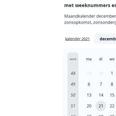
met weeknummers en
Maandkalender december 2
zonsopkomst, zonsonderga
kalender 2021
ma
di
wo
week
48
29
30
1
49
6
7
8
50
13
14
15
51
20
21
22