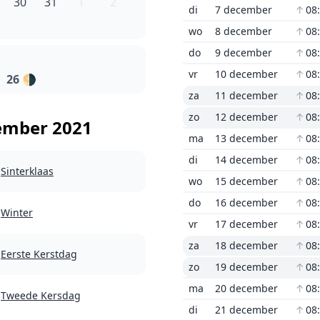
30
31
1
2
di
7 december
↑
08
wo
8 december
↑
08
do
9 december
↑
08
vr
10 december
↑
08
26
🌗
za
11 december
↑
08
zo
12 december
↑
08
ember 2021
ma
13 december
↑
08
di
14 december
↑
08
Sinterklaas
wo
15 december
↑
08
do
16 december
↑
08
Winter
vr
17 december
↑
08
za
18 december
↑
08
Eerste Kerstdag
zo
19 december
↑
08
ma
20 december
↑
08
Tweede Kersdag
di
21 december
↑
08