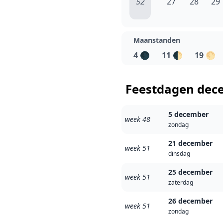
52
27
28
29
Maanstanden
4
🌑
11
🌓
19
🌕
Feestdagen dec
5 december
week 48
zondag
21 december
week 51
dinsdag
25 december
week 51
zaterdag
26 december
week 51
zondag