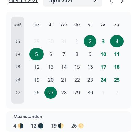
kalender 2021
ma
di
wo
do
vr
za
zo
week
29
30
31
1
2
3
4
13
5
6
7
8
9
10
11
14
12
13
14
15
16
17
18
15
19
20
21
22
23
24
25
16
26
27
28
29
30
1
2
17
Maanstanden
4
🌗
12
🌑
19
🌓
26
🌕