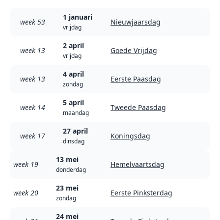
1 januari
week 53
Nieuwjaarsdag
vrijdag
2 april
week 13
Goede Vrijdag
vrijdag
4 april
week 13
Eerste Paasdag
zondag
5 april
week 14
Tweede Paasdag
maandag
27 april
week 17
Koningsdag
dinsdag
13 mei
week 19
Hemelvaartsdag
donderdag
23 mei
week 20
Eerste Pinksterdag
zondag
24 mei