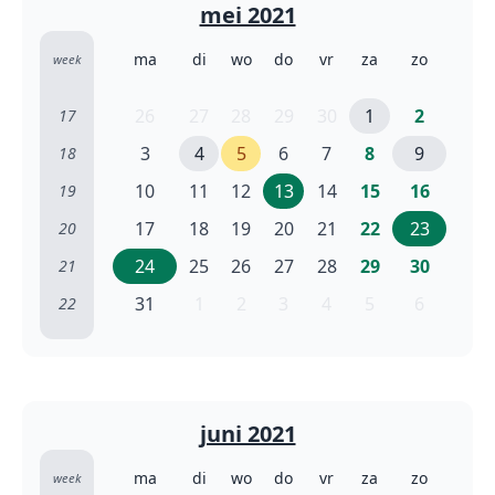
mei 2021
ma
di
wo
do
vr
za
zo
week
26
27
28
29
30
1
2
17
3
4
5
6
7
8
9
18
10
11
12
13
14
15
16
19
17
18
19
20
21
22
23
20
24
25
26
27
28
29
30
21
31
1
2
3
4
5
6
22
juni 2021
ma
di
wo
do
vr
za
zo
week