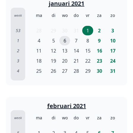
januari 2021
ma
di
wo
do
vr
za
zo
week
28
29
30
31
1
2
3
53
4
5
6
7
8
9
10
1
11
12
13
14
15
16
17
2
18
19
20
21
22
23
24
3
25
26
27
28
29
30
31
4
februari 2021
ma
di
wo
do
vr
za
zo
week
5