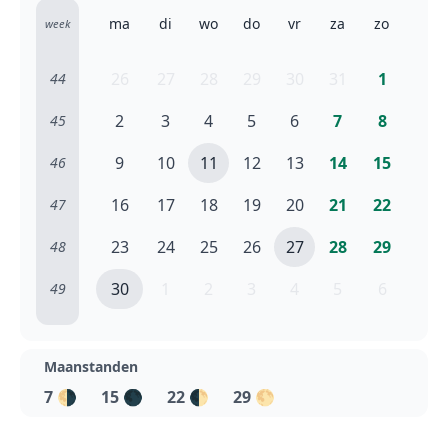
ma
di
wo
do
vr
za
zo
week
26
27
28
29
30
31
1
44
2
3
4
5
6
7
8
45
9
10
11
12
13
14
15
46
16
17
18
19
20
21
22
47
23
24
25
26
27
28
29
48
30
1
2
3
4
5
6
49
Maanstanden
7
🌗
15
🌑
22
🌓
29
🌕