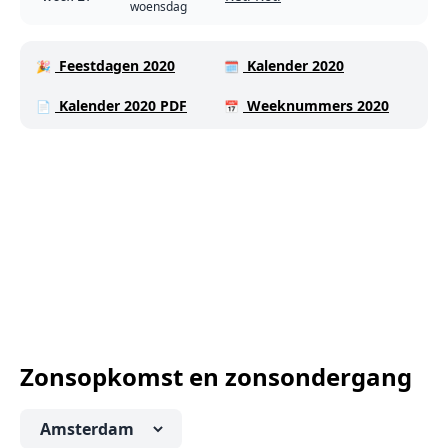
woensdag
Feestdagen 2020
Kalender 2020
🎉
🗓️
Kalender 2020 PDF
Weeknummers 2020
📄
📅
Zonsopkomst en zonsondergang