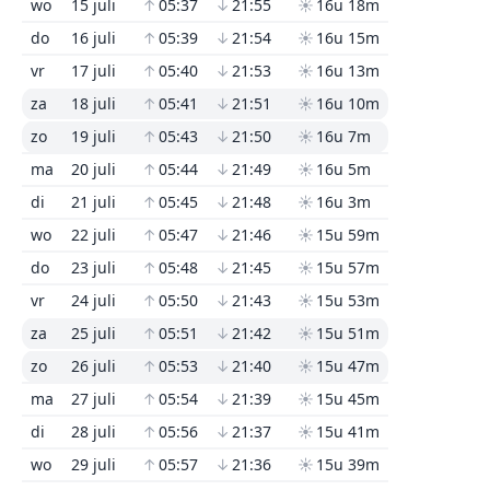
wo
15 juli
↑
05:37
↓
21:55
☀
16u 18m
do
16 juli
↑
05:39
↓
21:54
☀
16u 15m
vr
17 juli
↑
05:40
↓
21:53
☀
16u 13m
za
18 juli
↑
05:41
↓
21:51
☀
16u 10m
zo
19 juli
↑
05:43
↓
21:50
☀
16u 7m
ma
20 juli
↑
05:44
↓
21:49
☀
16u 5m
di
21 juli
↑
05:45
↓
21:48
☀
16u 3m
wo
22 juli
↑
05:47
↓
21:46
☀
15u 59m
do
23 juli
↑
05:48
↓
21:45
☀
15u 57m
vr
24 juli
↑
05:50
↓
21:43
☀
15u 53m
za
25 juli
↑
05:51
↓
21:42
☀
15u 51m
zo
26 juli
↑
05:53
↓
21:40
☀
15u 47m
ma
27 juli
↑
05:54
↓
21:39
☀
15u 45m
di
28 juli
↑
05:56
↓
21:37
☀
15u 41m
wo
29 juli
↑
05:57
↓
21:36
☀
15u 39m