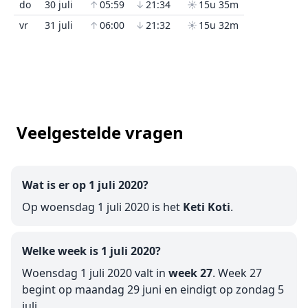
do
30 juli
↑
05:59
↓
21:34
☀
15u 35m
vr
31 juli
↑
06:00
↓
21:32
☀
15u 32m
Veelgestelde vragen
Wat is er op 1 juli 2020?
Op woensdag 1 juli 2020 is het
Keti Koti
.
Welke week is 1 juli 2020?
Woensdag 1 juli 2020 valt in
week 27
. Week 27
begint op maandag 29 juni en eindigt op zondag 5
juli.