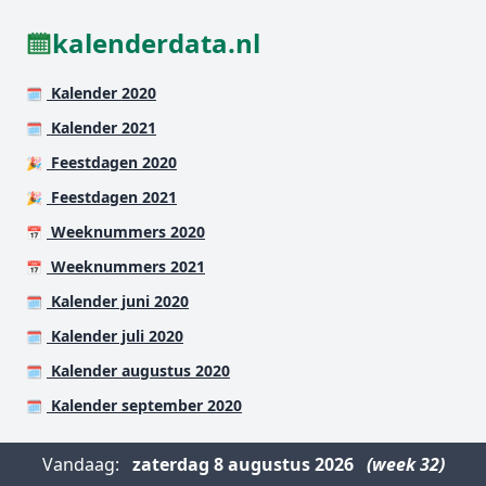
kalenderdata.nl
Kalender 2020
🗓️
Kalender 2021
🗓️
Feestdagen 2020
🎉
Feestdagen 2021
🎉
Weeknummers 2020
📅
Weeknummers 2021
📅
Kalender juni 2020
🗓️
Kalender juli 2020
🗓️
Kalender augustus 2020
🗓️
Kalender september 2020
🗓️
Vandaag:
zaterdag
8 augustus 2026
(week 32)