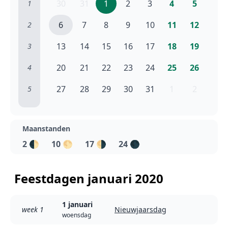
30
31
1
2
3
4
5
1
6
7
8
9
10
11
12
2
13
14
15
16
17
18
19
3
20
21
22
23
24
25
26
4
27
28
29
30
31
1
2
5
Maanstanden
2
🌓
10
🌕
17
🌗
24
🌑
Feestdagen januari 2020
1 januari
week 1
Nieuwjaarsdag
woensdag