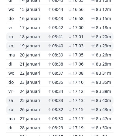
di
14 januari
↑
08:45
↓
16:55
☀
8u 10m
wo
15 januari
↑
08:44
↓
16:56
☀
8u 12m
do
16 januari
↑
08:43
↓
16:58
☀
8u 15m
vr
17 januari
↑
08:42
↓
17:00
☀
8u 18m
za
18 januari
↑
08:41
↓
17:01
☀
8u 20m
zo
19 januari
↑
08:40
↓
17:03
☀
8u 23m
ma
20 januari
↑
08:39
↓
17:05
☀
8u 26m
di
21 januari
↑
08:38
↓
17:06
☀
8u 28m
wo
22 januari
↑
08:37
↓
17:08
☀
8u 31m
do
23 januari
↑
08:35
↓
17:10
☀
8u 35m
vr
24 januari
↑
08:34
↓
17:12
☀
8u 38m
za
25 januari
↑
08:33
↓
17:13
☀
8u 40m
zo
26 januari
↑
08:32
↓
17:15
☀
8u 43m
ma
27 januari
↑
08:30
↓
17:17
☀
8u 47m
di
28 januari
↑
08:29
↓
17:19
☀
8u 50m