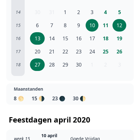
30
31
1
2
3
4
5
14
6
7
8
9
10
11
12
15
13
14
15
16
17
18
19
16
20
21
22
23
24
25
26
17
27
28
29
30
1
2
3
18
Maanstanden
8
🌕
15
🌗
23
🌑
30
🌓
Feestdagen april 2020
10 april
week 15
Goede Vrijdag