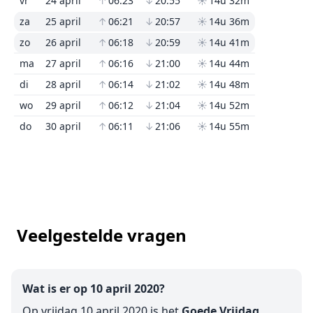
vr
24 april
↑
06:23
↓
20:55
☀
14u 32m
za
25 april
↑
06:21
↓
20:57
☀
14u 36m
zo
26 april
↑
06:18
↓
20:59
☀
14u 41m
ma
27 april
↑
06:16
↓
21:00
☀
14u 44m
di
28 april
↑
06:14
↓
21:02
☀
14u 48m
wo
29 april
↑
06:12
↓
21:04
☀
14u 52m
do
30 april
↑
06:11
↓
21:06
☀
14u 55m
Veelgestelde vragen
Wat is er op 10 april 2020?
Op vrijdag 10 april 2020 is het
Goede Vrijdag
.