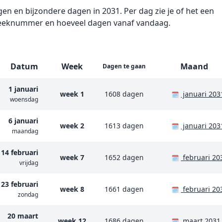
gen en bijzondere dagen in 2031. Per dag zie je of het een
et weeknummer en hoeveel dagen vanaf vandaag.
Datum
Week
Maand
Dagen te gaan
1 januari
week 1
1608 dagen
januari 203
🗓️
woensdag
6 januari
week 2
1613 dagen
januari 203
🗓️
maandag
14 februari
week 7
1652 dagen
februari 20
🗓️
vrijdag
23 februari
week 8
1661 dagen
februari 20
🗓️
zondag
20 maart
week 12
1686 dagen
maart 2031
🗓️