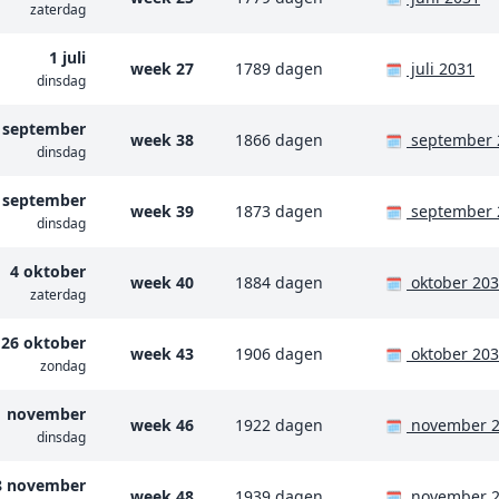
zaterdag
1 juli
week 27
1789 dagen
juli 2031
🗓️
dinsdag
 september
week 38
1866 dagen
september 
🗓️
dinsdag
 september
week 39
1873 dagen
september 
🗓️
dinsdag
4 oktober
week 40
1884 dagen
oktober 20
🗓️
zaterdag
26 oktober
week 43
1906 dagen
oktober 20
🗓️
zondag
1 november
week 46
1922 dagen
november 
🗓️
dinsdag
8 november
week 48
1939 dagen
november 
🗓️