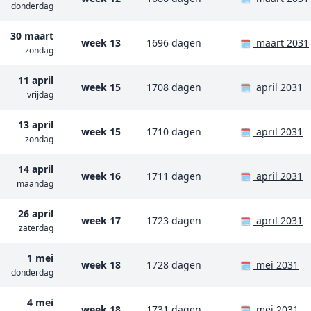
donderdag
30 maart
week 13
1696 dagen
maart 2031
🗓️
zondag
11 april
week 15
1708 dagen
april 2031
🗓️
vrijdag
13 april
week 15
1710 dagen
april 2031
🗓️
zondag
14 april
week 16
1711 dagen
april 2031
🗓️
maandag
26 april
week 17
1723 dagen
april 2031
🗓️
zaterdag
1 mei
week 18
1728 dagen
mei 2031
🗓️
donderdag
4 mei
week 18
1731 dagen
mei 2031
🗓️