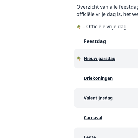
Overzicht van alle feestda
officiële vrije dag is, h
= Officiële vrije dag
🌴
Feestdag
Nieuwjaarsdag
🌴
Driekoningen
Valentijnsdag
Carnaval
Lente