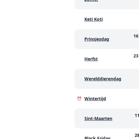
Keti Koti
16
Prinsjesdag
23
Herfst
Werelddierendag
Wintertijd
⏰
1
Sint-Maarten
2
Black Friday