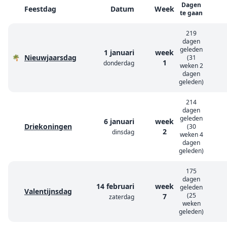
Dagen
Feestdag
Datum
Week
te gaan
219
dagen
geleden
1 januari
week
Nieuwjaarsdag
🌴
(31
1
donderdag
weken 2
dagen
geleden)
214
dagen
geleden
6 januari
week
Driekoningen
(30
2
dinsdag
weken 4
dagen
geleden)
175
dagen
14 februari
week
geleden
Valentijnsdag
(25
7
zaterdag
weken
geleden)