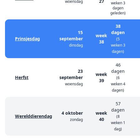
27
woensdag
weken 3
dagen
geleden)
38
15
dagen
week
Prinsjesdag
september
(5
38
dinsdag
weken 3
dagen)
46
23
dagen
week
Herfst
september
(6
39
woensdag
weken 4
dagen)
57
dagen
4 oktober
week
Werelddierendag
(8
40
zondag
weken 1
dag)