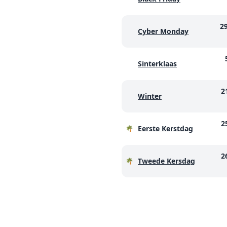
2
Cyber Monday
Sinterklaas
2
Winter
2
Eerste Kerstdag
🌴
2
Tweede Kersdag
🌴