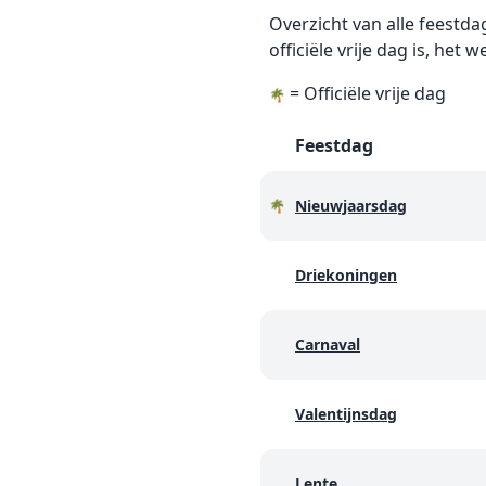
Overzicht van alle feestda
officiële vrije dag is, h
= Officiële vrije dag
🌴
Feestdag
Nieuwjaarsdag
🌴
Driekoningen
Carnaval
Valentijnsdag
Lente