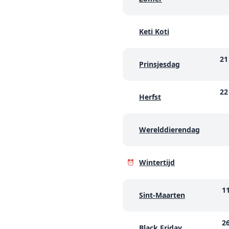
Keti Koti
21
Prinsjesdag
22
Herfst
Werelddierendag
Wintertijd
⏰
1
Sint-Maarten
2
Black Friday