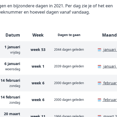
gen en bijzondere dagen in 2021. Per dag zie je of het een
et weeknummer en hoeveel dagen vanaf vandaag.
Datum
Week
Maand
Dagen te gaan
1 januari
week 53
januari
2044 dagen geleden
🗓️
vrijdag
6 januari
week 1
januari
2039 dagen geleden
🗓️
woensdag
14 februari
week 6
februar
2000 dagen geleden
🗓️
zondag
14 februari
week 6
februar
2000 dagen geleden
🗓️
zondag
20 maart
week 11
maart 2
1966 dagen geleden
🗓️