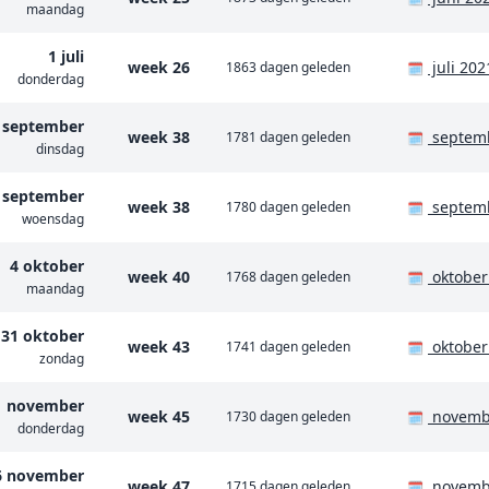
maandag
1 juli
week 26
juli 202
1863 dagen geleden
🗓️
donderdag
 september
week 38
septem
1781 dagen geleden
🗓️
dinsdag
 september
week 38
septem
1780 dagen geleden
🗓️
woensdag
4 oktober
week 40
oktober
1768 dagen geleden
🗓️
maandag
31 oktober
week 43
oktober
1741 dagen geleden
🗓️
zondag
1 november
week 45
novemb
1730 dagen geleden
🗓️
donderdag
6 november
week 47
novemb
1715 dagen geleden
🗓️