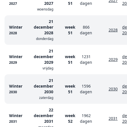
2027
2027
51
dagen
20
2027
woensdag
21
Winter
december
week
866
de
2028
2028
51
dagen
20
2028
donderdag
21
Winter
december
week
1231
de
2029
2029
51
dagen
20
2029
vrijdag
21
Winter
december
week
1596
de
2030
2030
51
dagen
20
2030
zaterdag
22
Winter
december
week
1962
de
2031
2031
52
dagen
20
2031