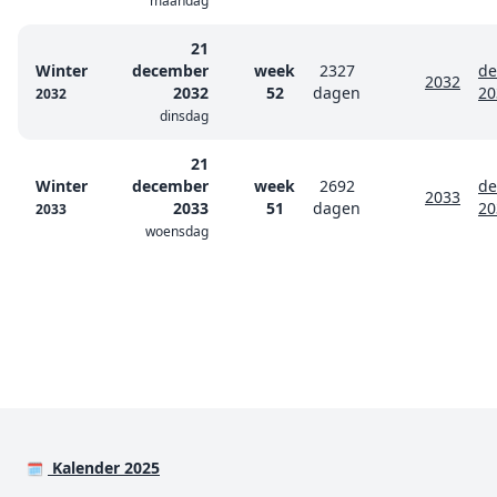
maandag
21
Winter
december
week
2327
de
2032
2032
52
dagen
20
2032
dinsdag
21
Winter
december
week
2692
de
2033
2033
51
dagen
20
2033
woensdag
Kalender 2025
🗓️