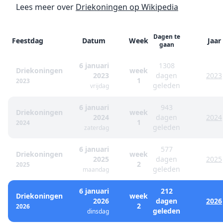
Lees meer over
Driekoningen op Wikipedia
Dagen te
Feestdag
Datum
Week
Jaar
gaan
6 januari
1308
Driekoningen
week
2023
dagen
2023
1
2023
geleden
vrijdag
6 januari
943
Driekoningen
week
2024
dagen
2024
1
2024
geleden
zaterdag
6 januari
577
Driekoningen
week
2025
dagen
2025
2
2025
geleden
maandag
6 januari
212
Driekoningen
week
2026
dagen
2026
2
2026
geleden
dinsdag